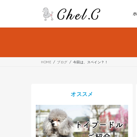
コ
ナ
ン
ビ
テ
ゲ
ン
ー
ツ
シ
へ
ョ
ス
ン
キ
に
ッ
移
HOME
ブログ
今回は、スペイン？！
プ
動
オススメ