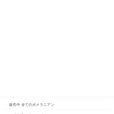
Instagramも更新しています。ここでしか見れない犬の情報
もありますので是非フォローしてみてください。
Instagram
メニュー
ホーム
トイプードルのご紹介
販売中 全てのトイプードル
ご成約済み 全てのトイプードル
ポメラニアンご紹介
販売中 全てのポメラニアン