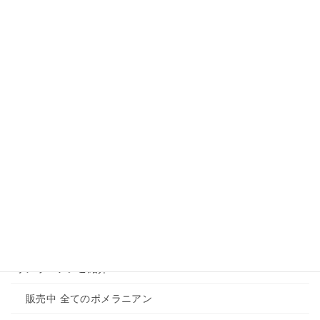
Instagramも更新しています。ここでしか見れない犬の情報
もありますので是非フォローしてみてください。
Instagram
メニュー
ホーム
トイプードルのご紹介
販売中 全てのトイプードル
ご成約済み 全てのトイプードル
ポメラニアンご紹介
販売中 全てのポメラニアン