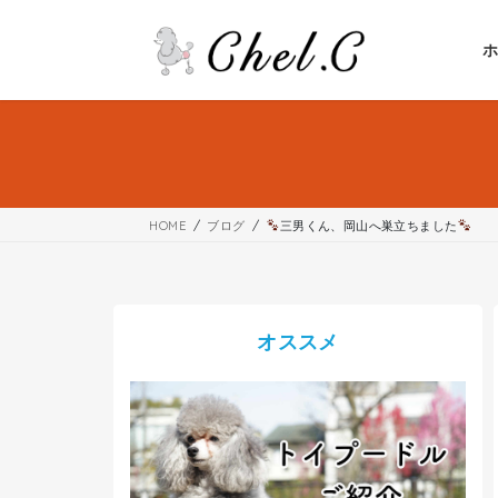
コ
ナ
ン
ビ
テ
ゲ
ン
ー
ツ
シ
へ
ョ
ス
ン
キ
に
ッ
移
HOME
ブログ
三男くん、岡山へ巣立ちました
プ
動
オススメ