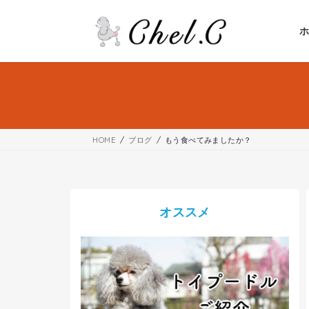
コ
ナ
ン
ビ
テ
ゲ
ン
ー
ツ
シ
へ
ョ
ス
ン
キ
に
ッ
移
HOME
ブログ
もう食べてみましたか？
プ
動
オススメ