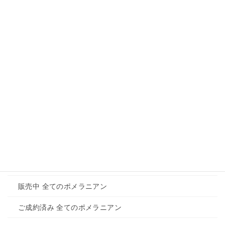
もありますので是非フォローしてみてください。
Instagram
メニュー
ホーム
トイプードルのご紹介
販売中 全てのトイプードル
ご成約済み 全てのトイプードル
ポメラニアンご紹介
販売中 全てのポメラニアン
ご成約済み 全てのポメラニアン