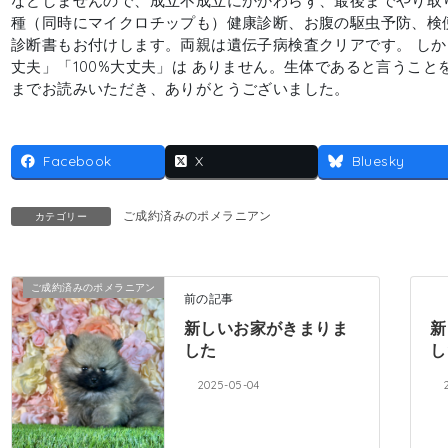
などしませんので、成立不成立にかかわらず、最後までやり取
種（同時にマイクロチップも）健康診断、お腹の駆虫予防、検
診断書もお付けします。両親は遺伝子病検査クリアです。 しか
丈夫」「100%大丈夫」は ありません。生体であると言うこと
までお読みいただき、ありがとうございました。
Facebook
X
Bluesky
ご成約済みのポメラニアン
カテゴリー
ご成約済みのポメラニアン
前の記事
新しいお家がきまりま
新
した
し
2025-05-04