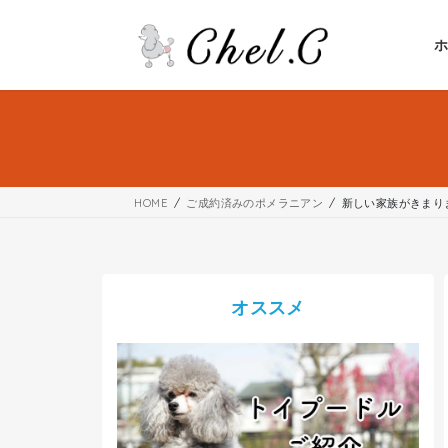
コ
ナ
ン
ビ
テ
ゲ
ン
ー
ツ
シ
へ
ョ
ス
ン
キ
に
ッ
移
HOME
ご成約済みのポメラニアン
新しい家族がきまり
プ
動
オススメ