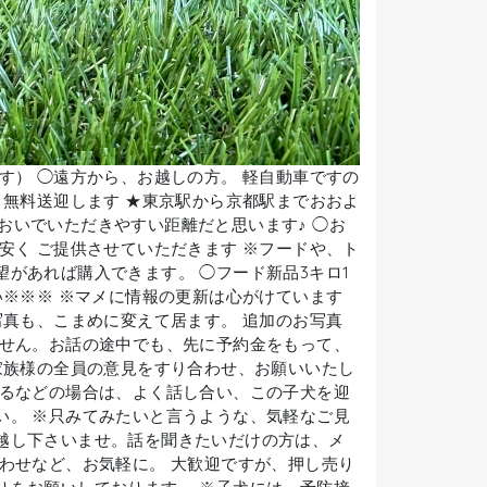
す） ◯遠方から、お越しの方。 軽自動車ですの
 無料送迎します ★東京駅から京都駅までおおよ
案外おいでいただきやすい距離だと思います♪ ◯お
安く ご提供させていただきます ※フードや、ト
があれば購入できます。 ◯フード新品3キロ1
※※※ ※マメに情報の更新は心がけています
写真も、こまめに変えて居ます。 追加のお写真
ません。お話の途中でも、先に予約金をもって、
家族様の全員の意見をすり合わせ、お願いいたし
いるなどの場合は、よく話し合い、この子犬を迎
い。 ※只みてみたいと言うような、気軽なご見
越し下さいませ。話を聞きたいだけの方は、メ
わせなど、お気軽に。 大歓迎ですが、押し売り