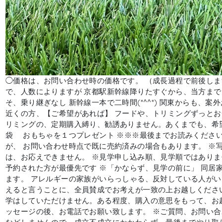
◯価格は、お問い合わせ時の価格です。 （成長過程で前後しま
で、人数によりますが 京都駅新幹線降りたすぐから、当方まで
そ、乗り継ぎなし 新幹線一本で二時間(*^^*) 関東からも、
近くの方、【ご希望があれば】 フードや、トリミングずっとお
リミングの、定期購入縛り、勧誘ありません。あくまでも、希望
袋 おもちゃを１つプレゼント ※※※最後までお読みください
が、 お問い合わせ時点で既に売約済みの場合もあります。 ※
は、お応えできません。 ※見学申し込み順、見学順ではあり
予約された方が最優先です ※「かならず、見学の前に」 同居
ます。 アレルギーの家族がいらっしゃる、反対している人が
えると言うことに、全員賛成でお考えが一致の上お越しくださ
学はしていただけません。ある程度、購入の意思をもって、お
ッセージの後、お電話でお願い致します。 ※ご質問、お問い合