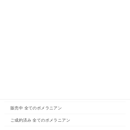
もありますので是非フォローしてみてください。
Instagram
メニュー
ホーム
トイプードルのご紹介
販売中 全てのトイプードル
ご成約済み 全てのトイプードル
ポメラニアンご紹介
販売中 全てのポメラニアン
ご成約済み 全てのポメラニアン